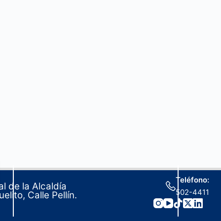
Teléfono:
l de la Alcaldía
502-4411
lito, Calle Pellín.