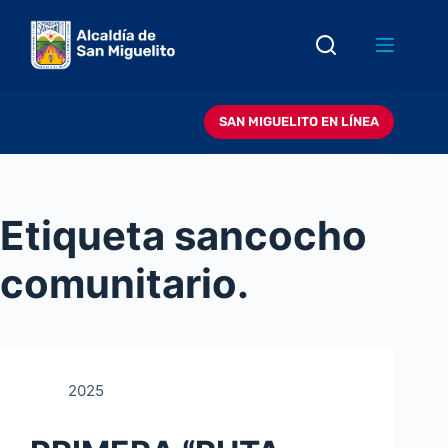
Saltar
al
contenido
SAN MIGUELITO EN LÍNEA
Etiqueta
sancocho
comunitario.
2025