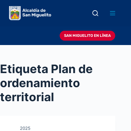
Saltar
al
contenido
SAN MIGUELITO EN LÍNEA
Etiqueta
Plan de
ordenamiento
territorial
2025