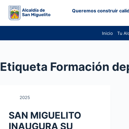
Saltar
Queremos construir calid
al
contenido
Inicio
Tu Al
Etiqueta
Formación dep
2025
SAN MIGUELITO
INAUGURA SU