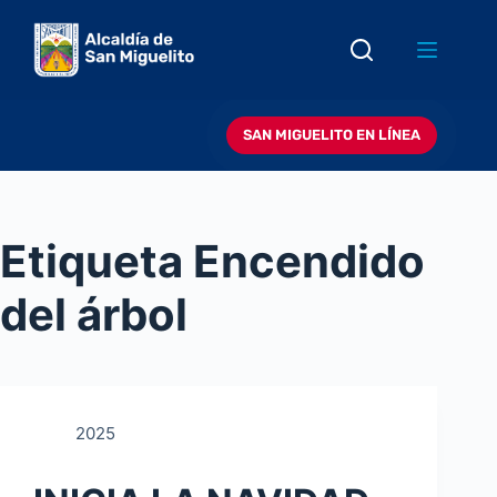
Saltar
al
contenido
SAN MIGUELITO EN LÍNEA
Etiqueta
Encendido
del árbol
2025