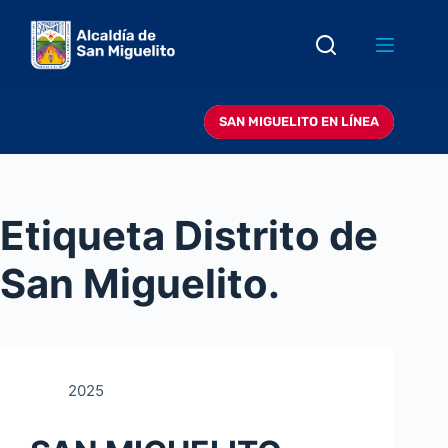
Saltar
al
contenido
SAN MIGUELITO EN LÍNEA
Etiqueta
Distrito de
San Miguelito.
2025