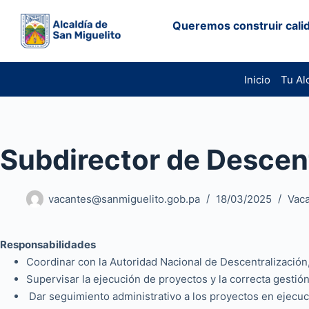
Saltar
Queremos construir calid
al
contenido
Inicio
Tu Al
Subdirector de Descen
vacantes@sanmiguelito.gob.pa
18/03/2025
Vac
Responsabilidades
Coordinar con la Autoridad Nacional de Descentralización,
Supervisar la ejecución de proyectos y la correcta gestió
Dar seguimiento administrativo a los proyectos en ejecu